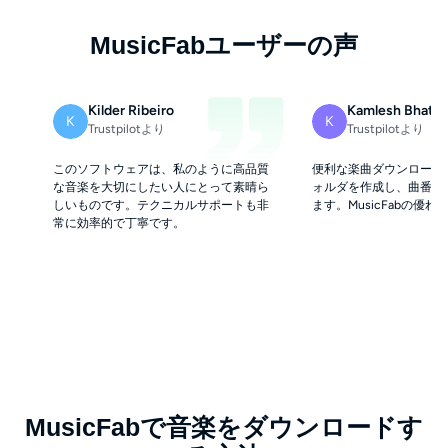
MusicFabユーザーの声
Kilder Ribeiro
Kamlesh Bhatt
K
K
Trustpilotより
Trustpilotより
このソフトウェアは、私のように高品質
便利な楽曲ダウンローダ
な音楽を大切にしたい人にとって素晴ら
ォルダを作成し、曲番号
しいものです。テクニカルサポートも非
ます。MusicFabの優
常に効率的で丁寧です。
MusicFabで音楽をダウンロードす