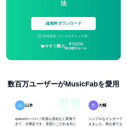
法
無料ダウンロード
100%安全（ウィルスチェック済）
￥10230
今すぐ購入
本日税引セール
数百万ユーザーがMusicFabを愛用
山本
大輔
山
大
qobuzのハイレゾ音源も劣化なく変換で
シンプルなインターフェ
きて、大満足です。音質にこだわる方に
えました。初心者でもス