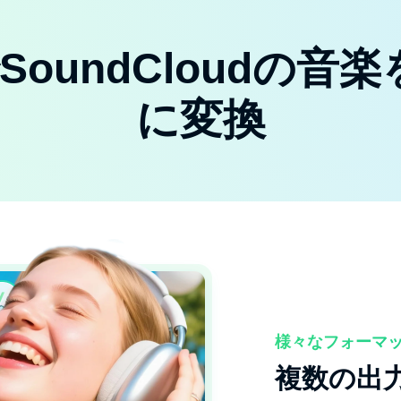
bでSoundCloudの
に変換
様々なフォーマ
複数の出