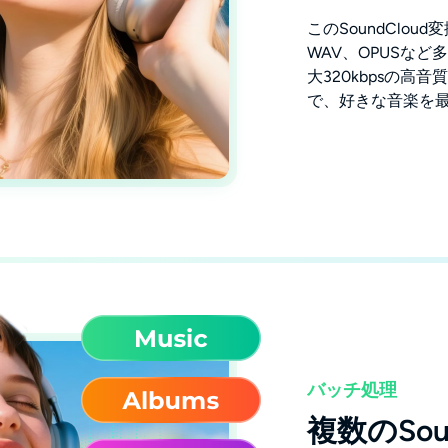
このSoundClou
WAV、OPUSなど
大320kbpsの高
で、好きな音楽を
バッチ処理
複数のSou