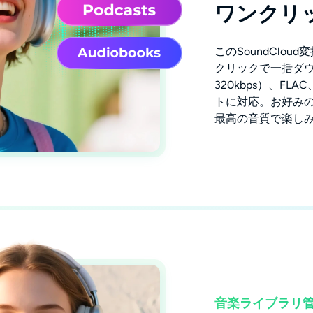
ワンクリ
このSoundClo
クリックで一括ダウ
320kbps）、FL
トに対応。お好み
最高の音質で楽し
音楽ライブラリ