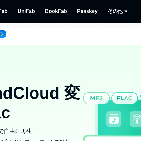
Fab
UniFab
BookFab
Passkey
その他
MusicFab
UniFab
BookFab
Passkey
Player
オフ
リューショ
画をダウンロードする
ストリーミング音楽をダウンロードする
AI搭載した動画・音声の品質向上ツール
電子書籍、マンガ、オーディオブックの
DVD/ブルーレイ/UH
ディス
極のソリューション
る
再生す
Recor
ストリ
dCloud 変
c
スで自由に再生！