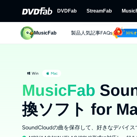
DVDFab
StreamFab
Music
製品
人気記事
FAQs
MusicFab
DVDFab
StreamFab
30%
完全なDVD/ブルーレイ/UHDソ
ストリーミング動
ン
Win
Mac
MusicFab
Soun
換ソフト for Ma
SoundCloudの曲を保存して、好きなデバイ