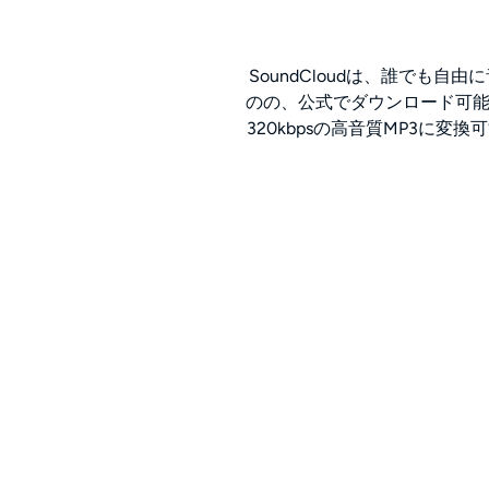
SoundCloudは、誰で
のの、公式でダウンロード可能な
320kbpsの高音質MP3