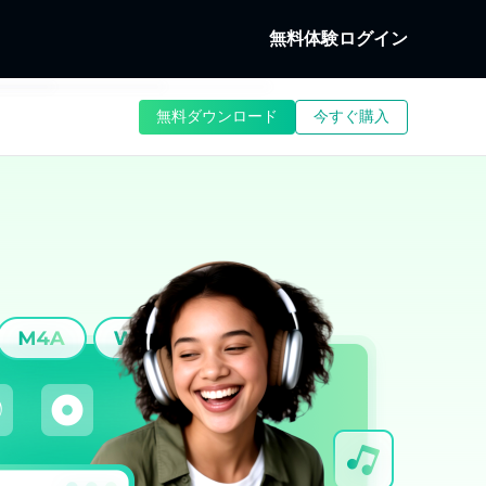
無料体験
ログイン
Fab
無料ダウンロード
今すぐ購入
究
Dディスクを復号化す
クとローカル/ストリーミング動画を
る
dFab
ーミング動画を画面録画する