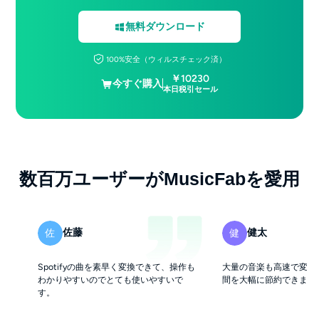
無料ダウンロード
100%安全（ウィルスチェック済）
￥10230
今すぐ購入
本日税引セール
数百万ユーザーがMusicFabを愛用
佐藤
健太
佐
健
Spotifyの曲を素早く変換できて、操作も
大量の音楽も高速で変換
わかりやすいのでとても使いやすいで
間を大幅に節約できまし
す。