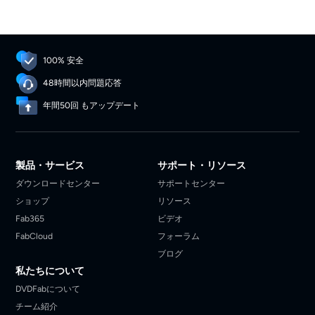
100% 安全
48時間以内問題応答
年間50回 もアップデート
製品・サービス
サポート・リソース
ダウンロードセンター
サポートセンター
ショップ
リソース
Fab365
ビデオ
FabCloud
フォーラム
ブログ
私たちについて
DVDFabについて
チーム紹介