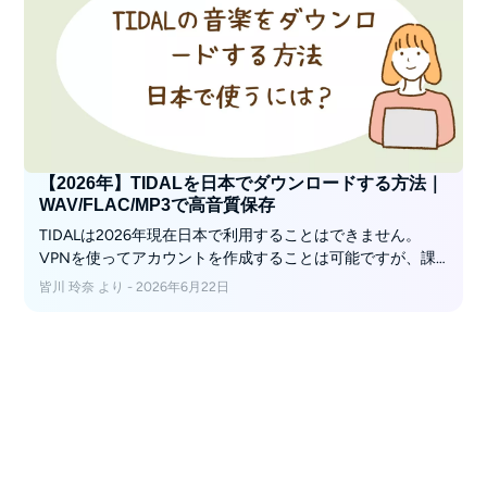
【2026年】TIDALを日本でダウンロードする方法｜
WAV/FLAC/MP3で高音質保存
TIDALは2026年現在日本で利用することはできません。
VPNを使ってアカウントを作成することは可能ですが、課
金のタイミングとなるとクレジットカードのエラーが生じ
皆川 玲奈 より - 2026年6月22日
ることが多いようです。TIDALの有料プランにはダウンロー
ド機能がありますが、再生環境の制限があります。TIDALの
曲をWAVやFLACでダウンロードしたい場合は、MusicFab
TIDAL 変換ソフトを使いましょう。