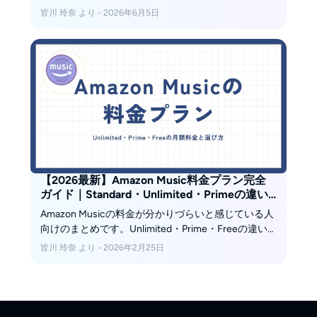
の仕組みが分かりにくいと感じている人は少なくあ
皆川 玲奈 より - 2026年6月5日
りません。 本記事では、Amazon Musicプレイリスト
の基本から、作成・編集・共有・オフライン再生、
よくあるトラブル対処までをひと通り整理します。
これからプレイリストを使い始める初心者でも、必
要なポイントだけ押さえて快適に音楽を楽しめるよ
うになることを目指します。
【2026最新】Amazon Music料金プラン完全
ガイド｜Standard・Unlimited・Primeの違い
と「解約後」の活用法
Amazon Musicの料金が分かりづらいと感じている人
向けのまとめです。Unlimited・Prime・Freeの違い
と月額料金、日本で選べる主なプランを表で整理し
皆川 玲奈 より - 2026年2月25日
ました。自分の聴き方や人数ごとにおすすめの料金
プランも紹介するので、どのプランに登録するか迷
っているときの判断材料にしてみてください。