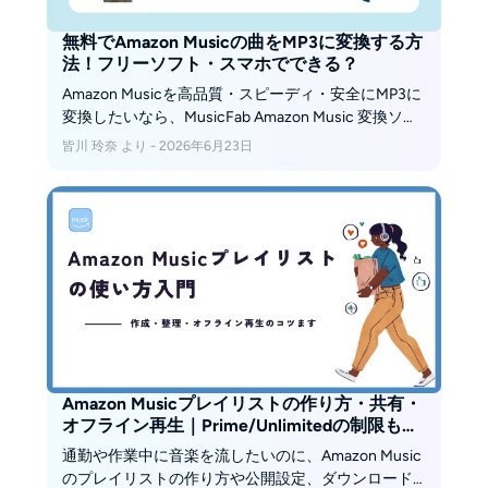
無料でAmazon Musicの曲をMP3に変換する方
法！フリーソフト・スマホでできる？
Amazon Musicを高品質・スピーディ・安全にMP3に
変換したいなら、MusicFab Amazon Music 変換ソフ
トがおすすめ。他のソフトと比較しても品質が全然
皆川 玲奈 より - 2026年6月23日
違いますし、ダウンロード速度も1曲数秒と非常に高
速です！一方、WebサイトやアプリではAmazon
MusicをMp3に変換することはできませんので覚えて
おきましょう。
Amazon Musicプレイリストの作り方・共有・
オフライン再生｜Prime/Unlimitedの制限も解
説
通勤や作業中に音楽を流したいのに、Amazon Music
のプレイリストの作り方や公開設定、ダウンロード