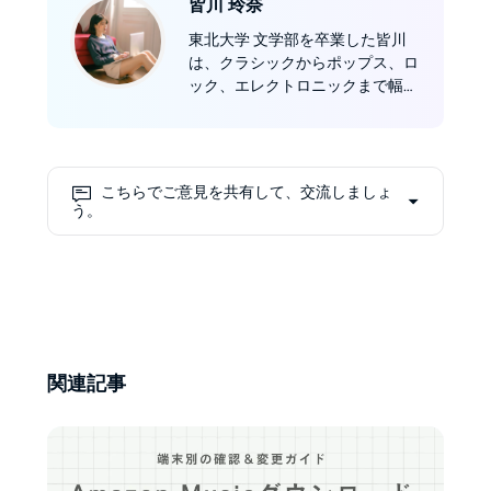
皆川 玲奈
東北大学 文学部を卒業した皆川
は、クラシックからポップス、ロ
ック、エレクトロニックまで幅広
い音楽を楽しみ、国内外の音楽プ
ラットフォームの動向を調査して
いる。2023年7月にMusicFab編
集部に加わり、初心者にも分かり
こちらでご意見を共有して、交流しましょ
やすい実践的な解説を提供してい
う。
る。
関連記事