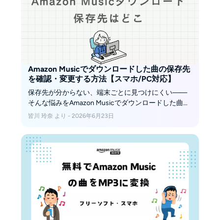
Amazon Musicでダウンロードした曲の保存先
を確認・変更する方法【スマホ/PC対応】
保存先が分からない、端末ごとに見つけにくい——
そんな悩みをAmazon Musicでダウンロードした曲の
保存先という観点から整理します。iPhone／Android
皆川 玲奈 より - 2026年6月23日
／PCでの確認・変更を番号付きで解説し、最後に保
存場所や形式を自由にしたい方向けにMusicFabの方
法も案内します（私的利用の範囲で）