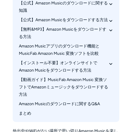
【公式】Amazon Musicのダウンロードに関する
知識
【公式】Amazon Musicをダウンロードする方法
ダウンロードできるのはAmazon Music 
Unlimited
【無料&MP3】Amazon Musicをダウンロードす
iPhone/AndroidでAmazon Musicダウンロード機
Amazon Music Primeも条件付きでダウンロード
る方法
能の使い方
できる
Windows/MacでAmazon Musicダウンロード機
Amazon Musicアプリのダウンロード機能と
MusicFab Amazon Music 変換ソフトがカバーで
Amazon Music Freeの場合はサードパーティ製
能の使い方
MusicFab Amazon Music 変換ソフトを比較
きるAmazon Musicのデメリット
ソフトが必要
Amazon Musicダウンロードファイルの保存先
MusicFab Amazon Music 変換ソフトとは
【インストール不要】オンラインサイトで
Amazon Musicをダウンロードする方法
MusicFab Amazon Music 変換ソフトでアマゾン
ミュージックをダウンロードする方法
【動画ガイド】MusicFab Amazon Music 変換ソ
Amazon Music MP3 Downloader
フトでAmazonミュージックをダウンロードする
方法
Amazon Musicのダウンロードに関するQ&A
まとめ
外出中やWiFiがない場所で思い切りAmazon Musicを楽し