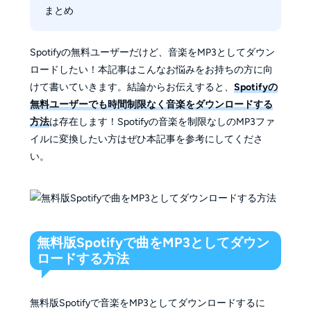
「MusicFab Spotify 変換ソフト」を使う
まとめ
Spotifyは無料で聴けますか？
オンラインダウンロードサイト
Spotifyの無料プランでできることは？
「SPOTIDOWN」を使う
Spotifyは無料でもダウンロードできますか？
Spotifyの無料ユーザーだけど、音楽をMP3としてダウン
Androidアプリ「SpotiFlyer」を使う
ロードしたい！本記事はこんなお悩みをお持ちの方に向
Spotifyの曲をMP3にしてCDに取り込むのは問題
iPhoneアプリ「Spotify to MP3」を使う
けて書いていきます。結論からお伝えすると、
Spotifyの
ありませんか？
無料ユーザーでも時間制限なく音楽をダウンロードする
方法
は存在します！Spotifyの音楽を制限なしのMP3ファ
イルに変換したい方はぜひ本記事を参考にしてくださ
い。
無料版Spotifyで曲をMP3としてダウン
ロードする方法
無料版Spotifyで音楽をMP3としてダウンロードするに