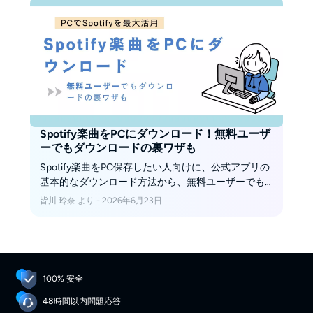
Spotify楽曲をPCにダウンロード！無料ユーザ
ーでもダウンロードの裏ワザも
Spotify楽曲をPC保存したい人向けに、公式アプリの
基本的なダウンロード方法から、無料ユーザーでも
使えるサードパーティーソフトの選び方や安全な操
皆川 玲奈 より - 2026年6月23日
作手順、よくあるエラー対策まで網羅的に紹介しま
した。各ツールの実際の使い勝手や著作権・セキュ
リティ面の注意ポイントも分かりやすく解説。自分
に合った最適な保存方法を納得して選びたい方、本
質的な疑問や「実際どうなの？」をスッキリ解決し
100% 安全
たい方におすすめできる一記事です。
48時間以内問題応答