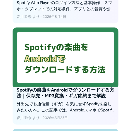
Spotify Web Playerのログイン方法と基本操作、スマ
ホ・タブレットでの対応条件、アプリとの音質や公
式オフライン再生の違いを解説します。ブラウザ版
皆川 玲奈 より - 2026年8月4日
が開けない、再生できない場合の確認点も紹介しま
す。
Spotifyの楽曲をAndroidでダウンロードする方
法｜保存先・MP3変換・ギガ節約まで解説
外出先でも通信量（ギガ）を気にせずSpotifyを楽し
みたい方へ。この記事では、AndroidスマホでSpotify
の音楽をダウンロードする方法や保存先、よくある
皆川 玲奈 より - 2026年6月23日
トラブル対策、MP3変換の考え方、ギガを節約する
コツまで、わかりやすくまとめました。