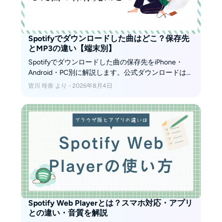
Spotifyでダウンロードした曲はどこ？保存先
とMP3の違い【端末別】
Spotifyでダウンロードした曲の保存先をiPhone・
Android・PC別に解説します。公式ダウンロードは通
常のMP3やMP4ではない点、保存先の変更可否、
皆川 玲奈 より - 2026年8月4日
AndroidでSDカードへ切り替えた後に確認したい項目
も整理します。
Spotify Web Playerとは？スマホ対応・アプリ
との違い・音質を解説